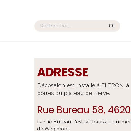
Se rendre au contenu
HOME
PROMOS
SALONS
ADRESSE
Décosalon est installé à FLERON, à l
portes du plateau de Herve.
Rue Bureau 58, 4620
La rue Bureau c'est la chaussée qui mè
de Wégimont.