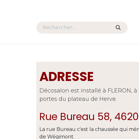
Se rendre au contenu
HOME
PROMOS
SALONS
ADRESSE
Décosalon est installé à FLERON, à l
portes du plateau de Herve.
Rue Bureau 58, 4620
La rue Bureau c'est la chaussée qui mè
de Wégimont.