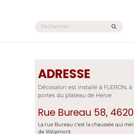
Se rendre au contenu
HOME
PROMOS
SALONS
ADRESSE
Décosalon est installé à FLERON, à l
portes du plateau de Herve.
Rue Bureau 58, 4620
La rue Bureau c'est la chaussée qui mè
de Wégimont.