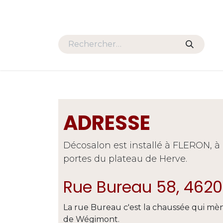
Se rendre au contenu
SALONS
FAUTEUILS
TAB
ADRESSE
Décosalon est installé à FLERON, à l
portes du plateau de Herve.
Rue Bureau 58, 4620
La rue Bureau c'est la chaussée qui mè
de Wégimont.