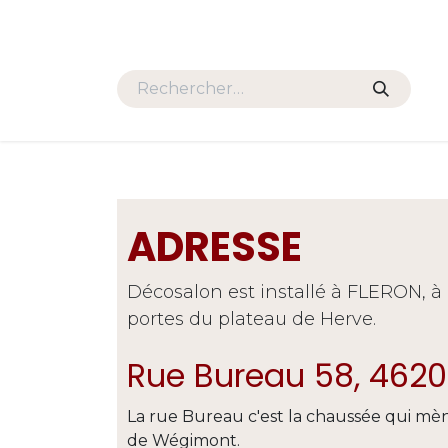
Se rendre au contenu
HOME
PROMOS
SALONS
ADRESSE
Décosalon est installé à FLERON, à l
portes du plateau de Herve.
Rue Bureau 58, 4620
La rue Bureau c'est la chaussée qui mè
de Wégimont.