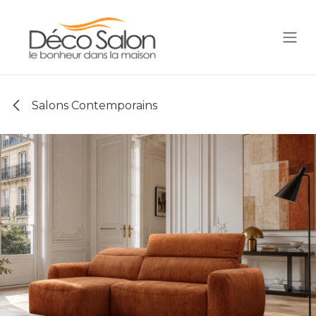
Se rendre au contenu
Salons Contemporains