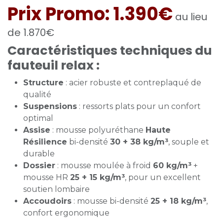
Prix Promo: 1.390€
au lieu
de 1.870€
Caractéristiques techniques du
fauteuil relax :
Structure
: acier robuste et contreplaqué de
qualité
Suspensions
: ressorts plats pour un confort
optimal
Assise
: mousse polyuréthane
Haute
Résilience
bi-densité
30 + 38 kg/m³
, souple et
durable
Dossier
: mousse moulée à froid
60 kg/m³
+
mousse HR
25 + 15 kg/m³
, pour un excellent
soutien lombaire
Accoudoirs
: mousse bi-densité
25 + 18 kg/m³
,
confort ergonomique