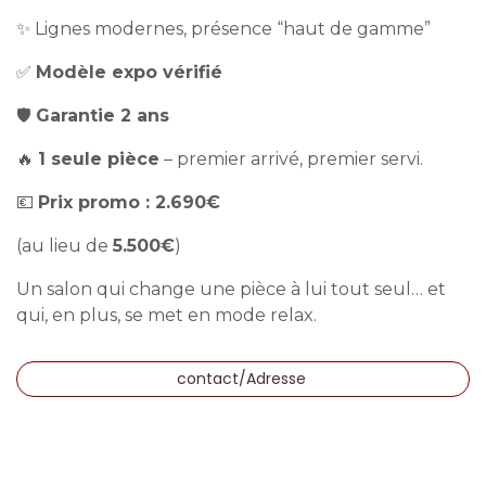
✨ Lignes modernes, présence “haut de gamme”
✅
Modèle expo vérifié
🛡️
Garantie 2 ans
🔥
1 seule pièce
– premier arrivé, premier servi.
💶
Prix promo : 2.690€
(au lieu de
5.500€
)
Un salon qui change une pièce à lui tout seul… et
qui, en plus, se met en mode relax.
contact/Adresse