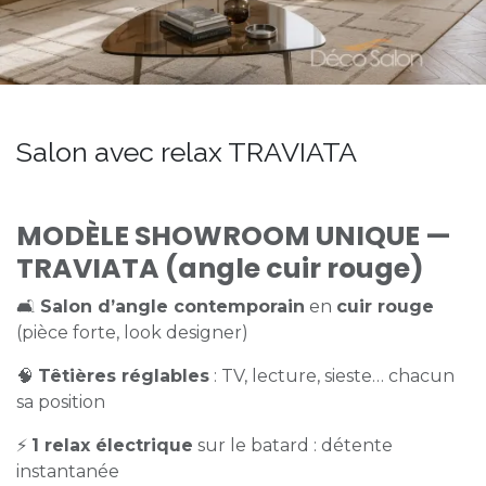
Salon avec relax TRAVIATA
MODÈLE SHOWROOM UNIQUE —
TRAVIATA (angle cuir rouge)
🛋️
Salon d’angle contemporain
en
cuir rouge
(pièce forte, look designer)
🧠
Têtières réglables
: TV, lecture, sieste… chacun
sa position
⚡
1 relax électrique
sur le batard : détente
instantanée