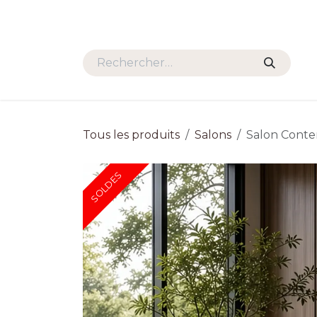
Se rendre au contenu
HOME
PROMOS
SALONS
Tous les produits
Salons
Salon Cont
SOLDES