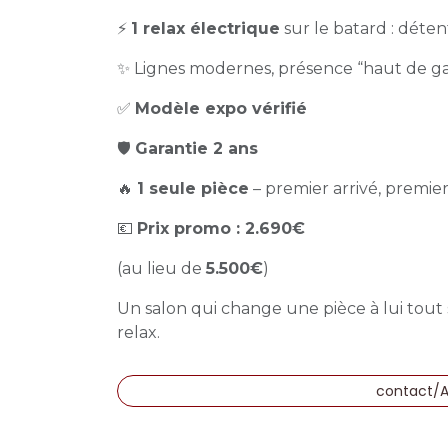
⚡
1 relax électrique
sur le batard : déte
✨ Lignes modernes, présence “haut de 
✅
Modèle expo vérifié
🛡️
Garantie 2 ans
🔥
1 seule pièce
– premier arrivé, premier 
💶
Prix promo : 2.690€
(au lieu de
5.500€
)
Un salon qui change une pièce à lui tout
relax.
contact/