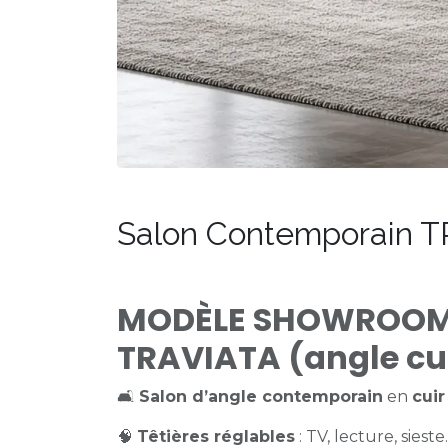
Salon Contemporain 
MODÈLE SHOWROOM
TRAVIATA (angle cu
🛋️
Salon d’angle contemporain
en
cuir
🧠
Têtières réglables
: TV, lecture, siest