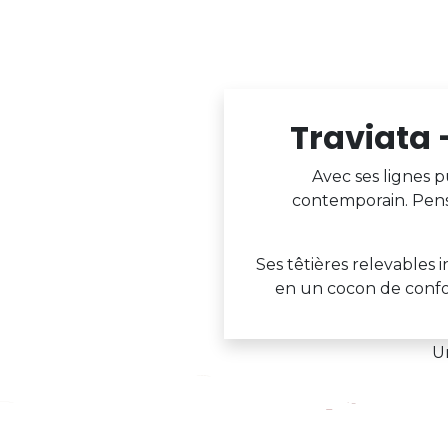
Traviata 
Avec ses lignes p
contemporain. Pensé
Ses têtières relevables 
en un cocon de confor
Un