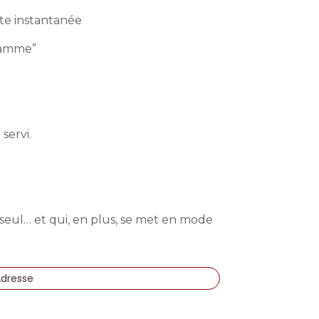
nte instantanée
gamme”
servi.
 seul… et qui, en plus, se met en mode
Adresse