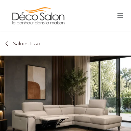
Se rendre au contenu
Salons tissu