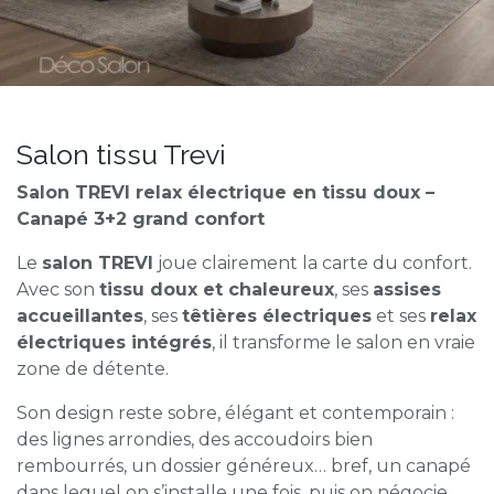
Salon tissu Trevi
Salon TREVI relax électrique en tissu doux –
Canapé 3+2 grand confort
Le
salon TREVI
joue clairement la carte du confort.
Avec son
tissu doux et chaleureux
, ses
assises
accueillantes
, ses
têtières électriques
et ses
relax
électriques intégrés
, il transforme le salon en vraie
zone de détente.
Son design reste sobre, élégant et contemporain :
des lignes arrondies, des accoudoirs bien
rembourrés, un dossier généreux… bref, un canapé
dans lequel on s’installe une fois, puis on négocie