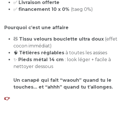
✅
Livraison offerte
✅
financement 10 x 0%
(taeg 0%)
Pourquoi c’est une affaire
🧸
Tissu velours bouclette ultra doux
(effet
cocon immédiat)
🧠
Têtières réglables
à toutes les assises
✨
Pieds métal 14 cm
: look léger + facile à
nettoyer dessous
Un canapé qui fait “waouh” quand tu le
touches… et “ahhh” quand tu t’allonges.
👉