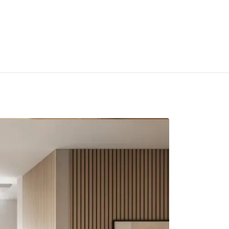
S
Home