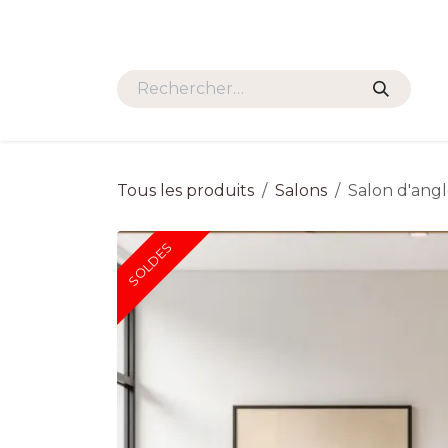
Se rendre au contenu
SALONS
FAUTEUILS
TAB
Tous les produits
Salons
Salon d'ang
SOLDES