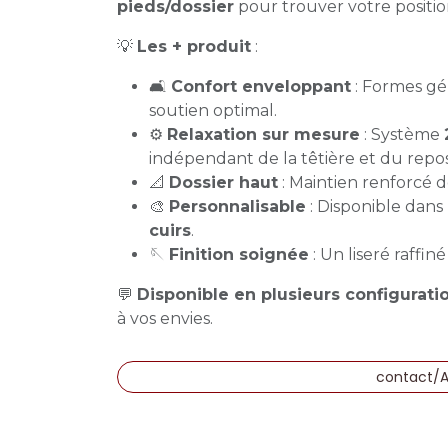
pieds/dossier
pour trouver votre positio
💡
Les + produit
:
🛋️
Confort enveloppant
: Formes gé
soutien optimal.
⚙️
Relaxation sur mesure
: Système
indépendant de la têtière et du repo
📐
Dossier haut
: Maintien renforcé d
🎨
Personnalisable
: Disponible dan
cuirs
.
🪡
Finition soignée
: Un liseré raffin
💬
Disponible en plusieurs configurati
à vos envies.
contact/