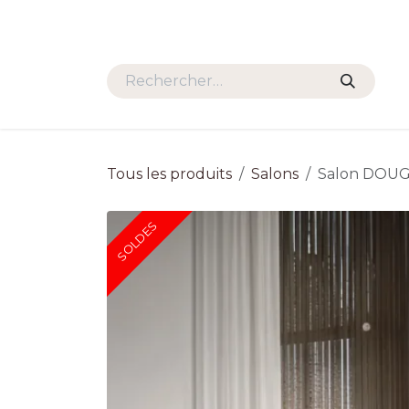
Se rendre au contenu
SALONS
FAUTEUILS
TAB
Tous les produits
Salons
Salon DOU
SOLDES