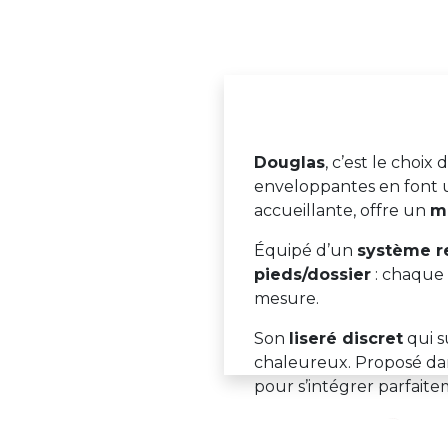
Douglas
, c’est le choi
enveloppantes en font u
accueillante, offre un
m
Équipé d’un
système r
pieds/dossier
: chaque 
mesure.
Son
liseré discret
qui s
chaleureux. Proposé da
pour s’intégrer parfaite