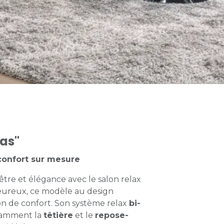
las"
confort sur mesure
-être et élégance avec le salon relax
leureux, ce modèle au design
n de confort. Son système relax
bi-
damment la
têtière
et le
repose-