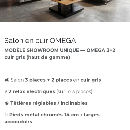
Salon en cuir OMEGA
MODÈLE SHOWROOM UNIQUE — OMEGA 3+2
cuir gris (haut de gamme)
🛋️ Salon
3 places + 2 places
en
cuir gris
⚡
2 relax électriques
(sur le 3 places)
🧠
Têtières réglables / inclinables
✨
Pieds métal chromés 14 cm
+
larges
accoudoirs