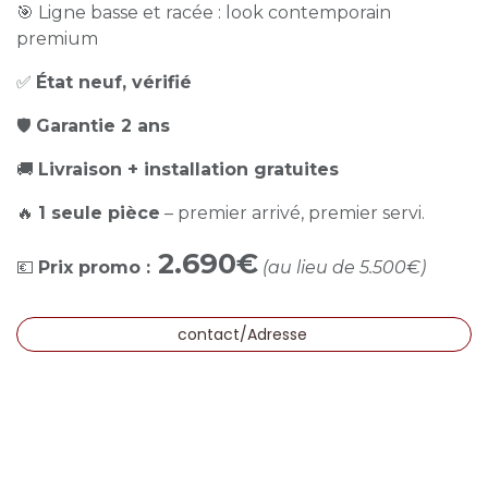
🎯 Ligne basse et racée : look contemporain
premium
✅
État neuf, vérifié
🛡️
Garantie 2 ans
🚚
Livraison + installation gratuites
🔥
1 seule pièce
– premier arrivé, premier servi.
2.690€
💶
Prix promo :
(au lieu de 5.500€)
contact/Adresse