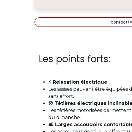
contact/
Les points forts:
⚡ Relaxation électrique
Les assises peuvent être équipées 
sans effort.
💆 Têtières électriques inclinabl
Les têtières motorisées permettent d
du dimanche.
🛋️ Larges accoudoirs confortabl
Les accoudoirs généreux offrent un