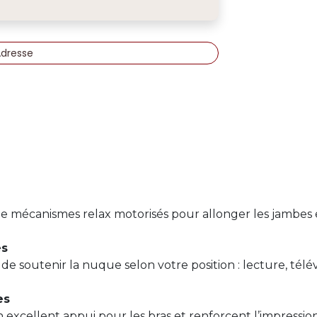
Adresse
de mécanismes relax motorisés pour allonger les jambes
es
e soutenir la nuque selon votre position : lecture, télévi
es
 excellent appui pour les bras et renforcent l’impressi