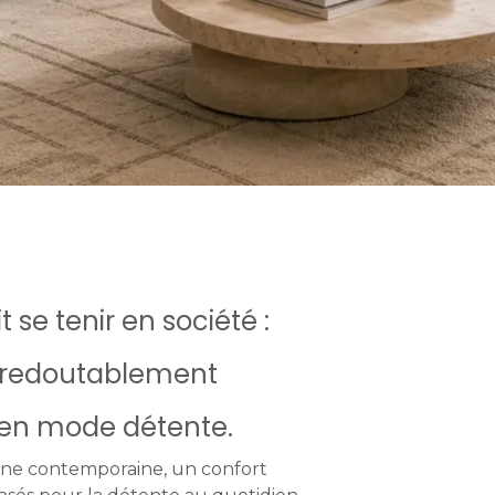
t se tenir en société :
, redoutablement
e en mode détente.
gne contemporaine, un confort