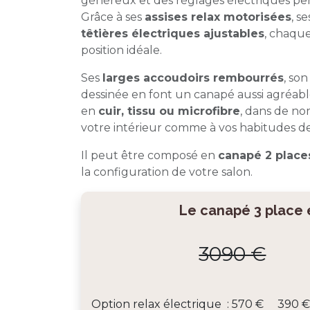
généreux et des réglages électriques pen
Grâce à ses
assises relax motorisées
, s
têtières électriques ajustables
, chaque
position idéale.
Ses
larges accoudoirs rembourrés
, son
dessinée en font un canapé aussi agréable
en
cuir, tissu ou microfibre
, dans de no
votre intérieur comme à vos habitudes de
Il peut être composé en
canapé 2 place
la configuration de votre salon.
Le canapé 3 place 
3090 €
Option relax électrique : 570
€
390 € (