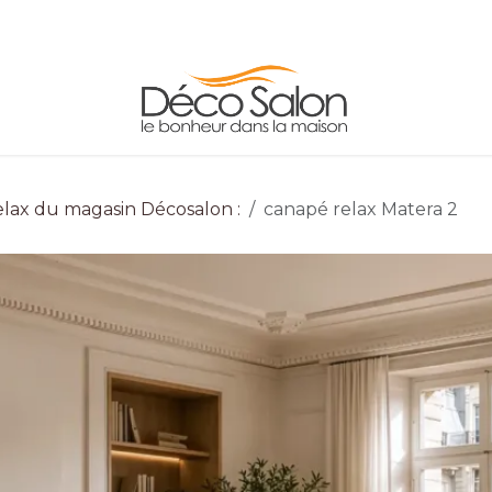
LES
ADRESSE/HORAIRES
CONTACT
INFO
elax du magasin Décosalon :
canapé relax Matera 2