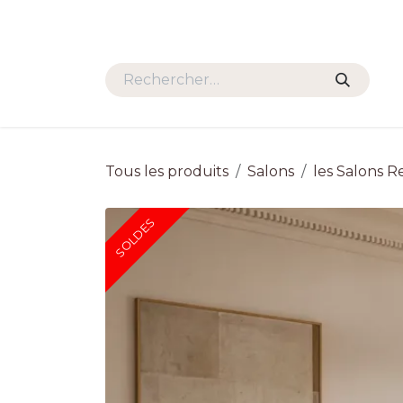
Se rendre au contenu
SALONS
FAUTEUILS
TAB
Tous les produits
Salons
les Salons R
SOLDES