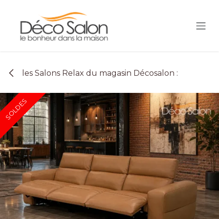
Se rendre au contenu
les Salons Relax du magasin Décosalon :
SOLDES