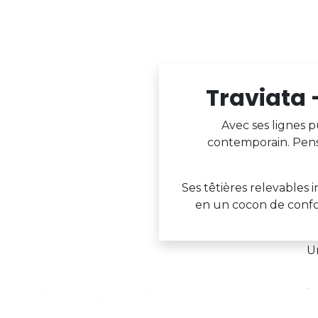
Traviata 
Avec ses lignes p
contemporain. Pensé
Ses têtières relevables 
en un cocon de confor
Un