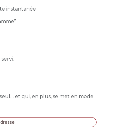
nte instantanée
gamme”
servi.
 seul… et qui, en plus, se met en mode
Adresse