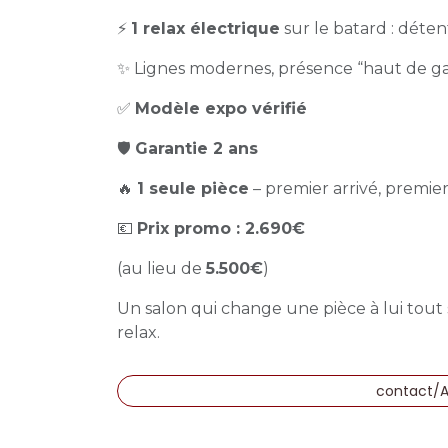
⚡
1 relax électrique
sur le batard : déte
✨ Lignes modernes, présence “haut de 
✅
Modèle expo vérifié
🛡️
Garantie 2 ans
🔥
1 seule pièce
– premier arrivé, premier 
💶
Prix promo : 2.690€
(au lieu de
5.500€
)
Un salon qui change une pièce à lui tout
relax.
contact/