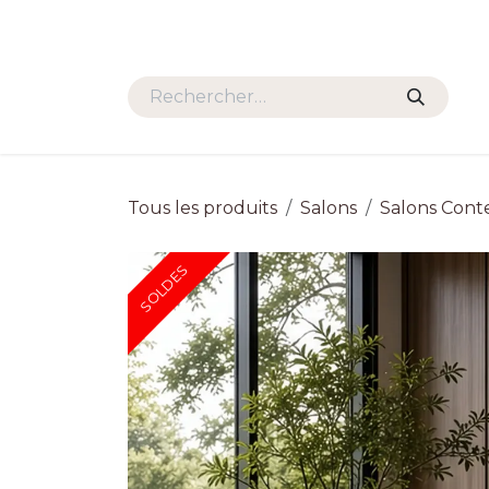
Se rendre au contenu
HOME
PROMOS
SALONS
Tous les produits
Salons
Salons Cont
SOLDES