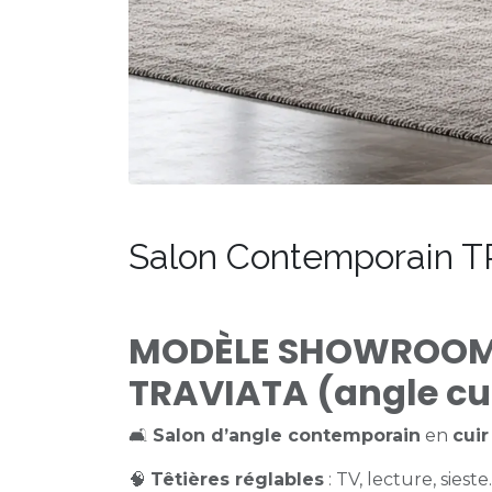
Salon Contemporain 
MODÈLE SHOWROOM
TRAVIATA (angle cu
🛋️
Salon d’angle contemporain
en
cuir
🧠
Têtières réglables
: TV, lecture, siest