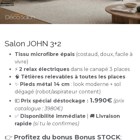
Salon JOHN 3+2
Tissu microfibre épais
(costaud, doux, facile à
vivre)
⚡
2 relax électriques
dans le canapé 3 places
🧠
Têtières relevables à toutes les places
✨
Pieds métal 14 cm
: look moderne + sol
dégagé (robot/aspirateur content)
1.990€
💶
Prix spécial déstockage :
(prix
catalogue : 3980€)
✅
Disponibilité immédiate
| 🚚
Livraison
rapide
(si tu le confirmes)
👉
Profitez du bonus Bonus STOCK
: