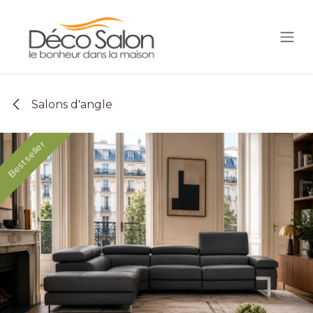
Se rendre au contenu
Salons d'angle
Best seller