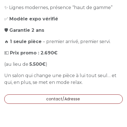
✨ Lignes modernes, présence “haut de gamme”
✅
Modèle expo vérifié
🛡️
Garantie 2 ans
🔥
1 seule pièce
– premier arrivé, premier servi.
💶
Prix promo : 2.690€
(au lieu de
5.500€
)
Un salon qui change une pièce à lui tout seul… et
qui, en plus, se met en mode relax.
contact/Adresse