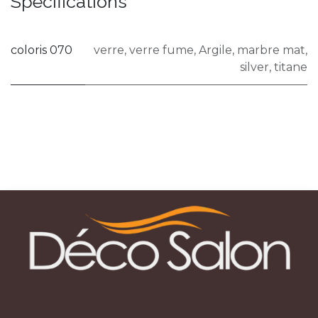
Spécifications
coloris 070
verre
,
verre fume
,
Argile
,
marbre mat
,
silver
,
titane