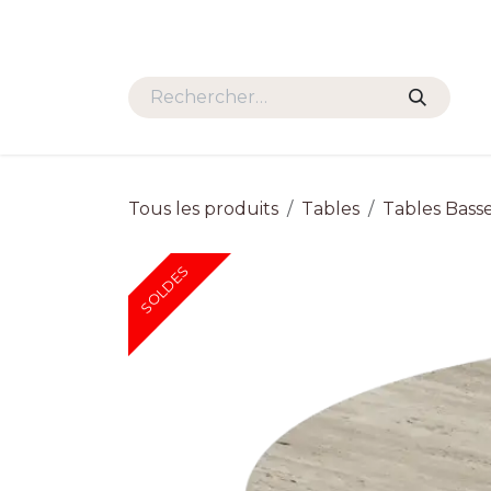
Se rendre au contenu
HOME
PROMOS
SALONS
Tous les produits
Tables
Tables Bass
SOLDES