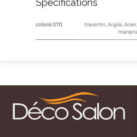
Spécifications
coloris 070
travertin
,
Argile
,
Acier
marqin