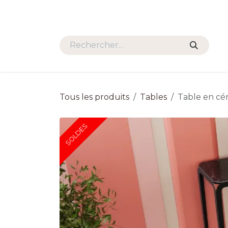
Se rendre au contenu
HOME
PROMOS
SALONS
Tous les produits
Tables
Table en cé
SOLDES
SOLDES