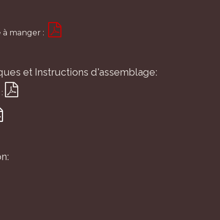
le à manger :
ques et Instructions d'assemblage:
 :
n: