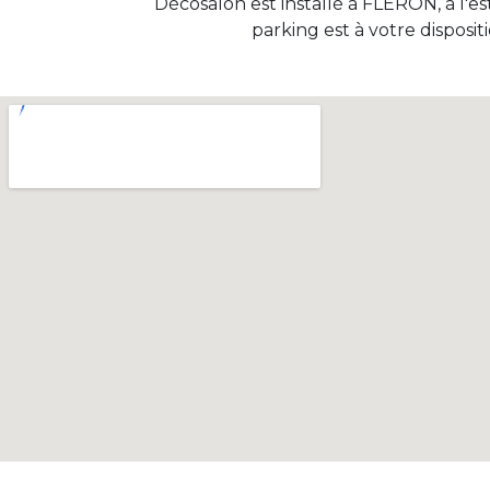
Décosalon est installé à FLERON, à l'e
parking est à votre disposi
HORAIRES
Du lundi au samedi : 10h à 12h30 et
de 13h à 18h.
Dimanche : 14h à 18h
Politique de cookies
Copyright © fageco srl Politique en matière de co
confidentialité
.
Mentions légales
.