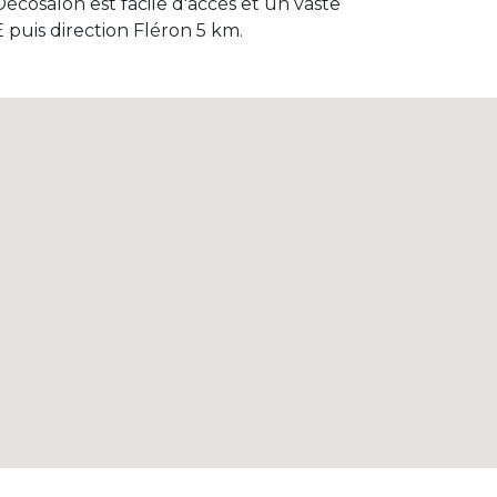
écosalon est facile d'accès et un vaste
Alternative aux gr
andes chaines.
 puis direction Fléron 5 km.
Canapés cuir : le bon rapport qualité-
prix.
FAQ
Généré par
Odoo
- Le #1
Open Source eCommerce