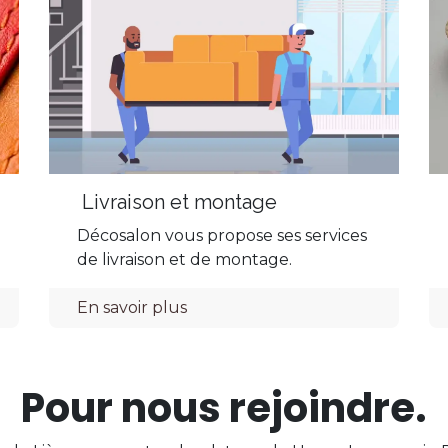
Livraison et montage
Décosalon vous propose ses services
de livraison et de montage.
info@decosalon.net
En savoir plus
04 275 00 85
Pour nous rejoindre.
Suivez-nous