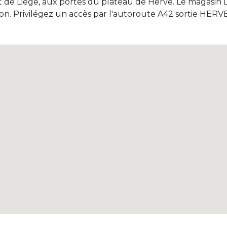
st de Liège, aux portes du plateau de Herve. Le magasin D
Facebook
tion. Privilégez un accès par l'autoroute A42 sortie HERVE
okies
Règles de