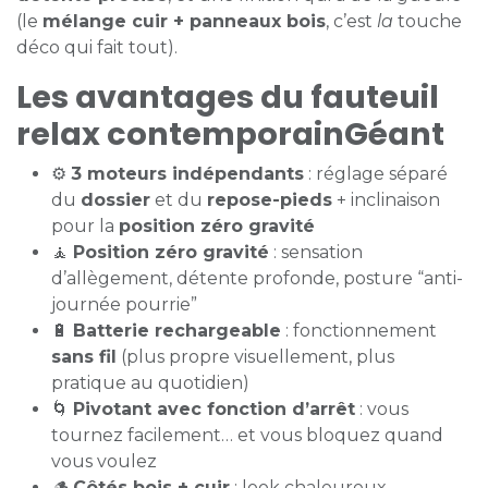
(le
mélange cuir + panneaux bois
, c’est
la
touche
déco qui fait tout).
Les avantages du fauteuil
relax contemporainGéant
⚙️
3 moteurs indépendants
: réglage séparé
du
dossier
et du
repose-pieds
+ inclinaison
pour la
position zéro gravité
🧘
Position zéro gravité
: sensation
d’allègement, détente profonde, posture “anti-
journée pourrie”
🔋
Batterie rechargeable
: fonctionnement
sans fil
(plus propre visuellement, plus
pratique au quotidien)
🌀
Pivotant avec fonction d’arrêt
: vous
tournez facilement… et vous bloquez quand
vous voulez
🪵
Côtés bois + cuir
: look chaleureux,