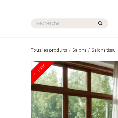
Se rendre au contenu
SALONS
FAUTEUILS
TAB
Tous les produits
Salons
Salons tissu
SOLDES