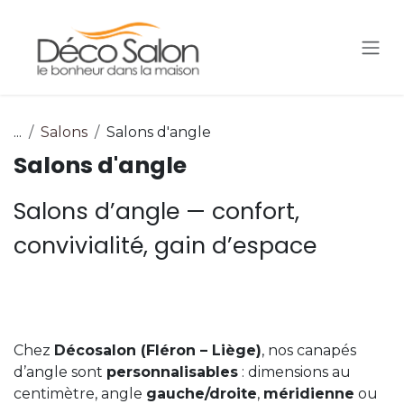
Se rendre au contenu
...
Salons
Salons d'angle
Salons d'angle
Salons d’angle — confort,
convivialité, gain d’espace
Chez
Décosalon (Fléron – Liège)
, nos canapés
d’angle sont
personnalisables
: dimensions au
centimètre, angle
gauche/droite
,
méridienne
ou