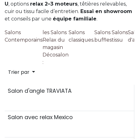
U
, options
relax 2–3 moteurs
, têtières relevables,
cuir ou tissu facile d’entretien.
Essai en showroom
et conseils par une
équipe familiale
.
Salons
les Salons
Salons
Salons
Salons
Salo
Contemporains
Relax du
classiques.
buffles
tissu
d'an
magasin
Décosalon
:
Trier par
Salon d'angle TRAVIATA
Best seller
Salon avec relax Mexico